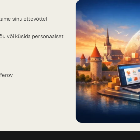
ame sinu ettevõttel
nõu või küsida personaalset
ferov