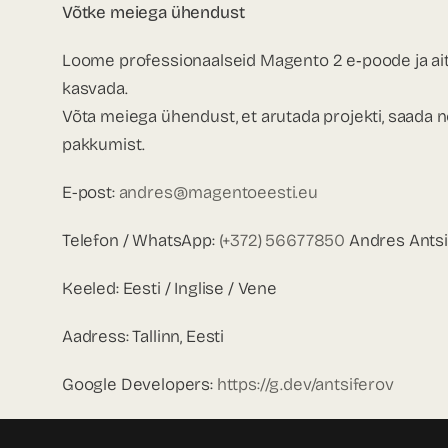
Võtke meiega ühendust
Loome professionaalseid Magento 2 e‑poode ja ait
kasvada.
Võta meiega ühendust, et arutada projekti, saada 
pakkumist.
E-post:
andres@magentoeesti.eu
Telefon / WhatsApp:
(+372) 56677850
Andres Antsi
Keeled: Eesti / Inglise / Vene
Aadress: Tallinn, Eesti
Google Developers:
https://g.dev/antsiferov