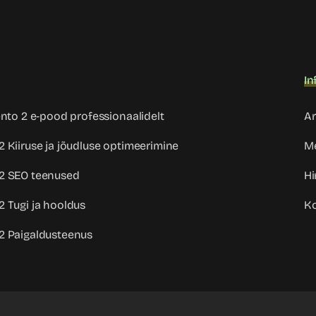
d
In
ento 2 e‑pood professionaalidelt
Ar
 Kiiruse ja jõudluse optimeerimine
Me
2 SEO teenused
Hi
 Tugi ja hooldus
Ko
2 Paigaldusteenus