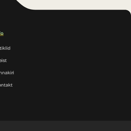
fo
tiklid
ist
nnakiri
ntakt