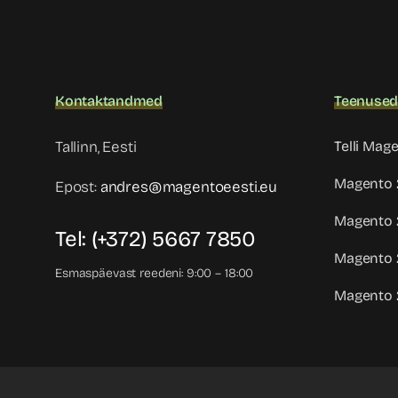
K
ontaktandmed
Teenuse
Tallinn, Eesti
Telli Mag
Magento 2
Epost:
andres@magentoeesti.eu
Magento 
Tel: (+372) 5667 7850
Magento 2
Esmaspäevast reedeni: 9:00 – 18:00
Magento 