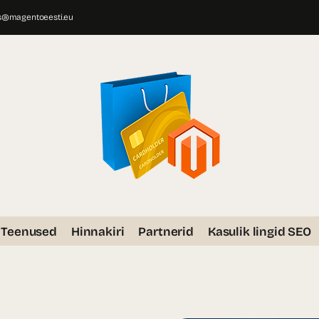
s@magentoeesti.eu
Teenused
Hinnakiri
Partnerid
Kasulik lingid SEO